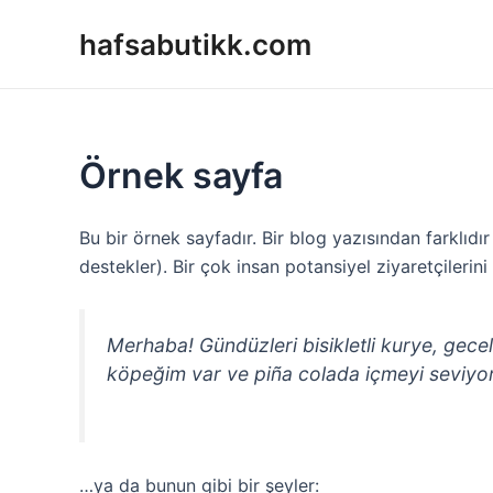
Skip
hafsabutikk.com
to
content
Örnek sayfa
Bu bir örnek sayfadır. Bir blog yazısından farklıd
destekler). Bir çok insan potansiyel ziyaretçilerini
Merhaba! Gündüzleri bisikletli kurye, gecel
köpeğim var ve piña colada içmeyi seviyo
…ya da bunun gibi bir şeyler: